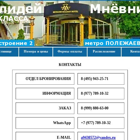
стинице
Номера и цены
Формы оплаты
Расположение
Конт
КОНТАКТЫ
ОТДЕЛ БРОНИРОВАНИЯ
8 (495) 943-25-71
ИНФОРМАЦИЯ
8 (977) 789-10-32
ЗАКАЗ
8 (999) 880-63-00
WhatsApp
+7 (977) 789-10-32
E-MAIL
a9430572@yandex.ru