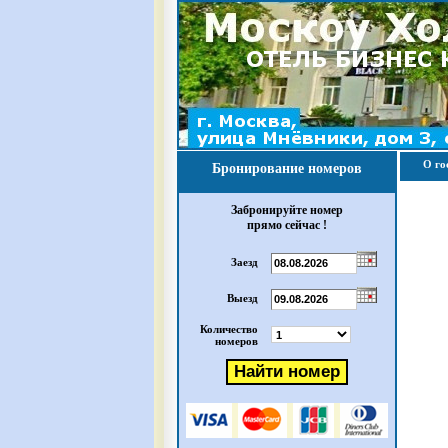
О го
Бронирование номеров
Забронируйте номер
прямо сейчас !
Заезд
Выезд
Количество
номеров