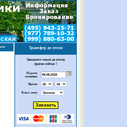
акты
Трансфер до отеля
Закажите такси до отеля
прямо сейчас !
Подача
машины
:
Время
Класс авто