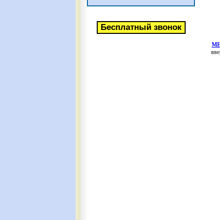
МЕ
вве